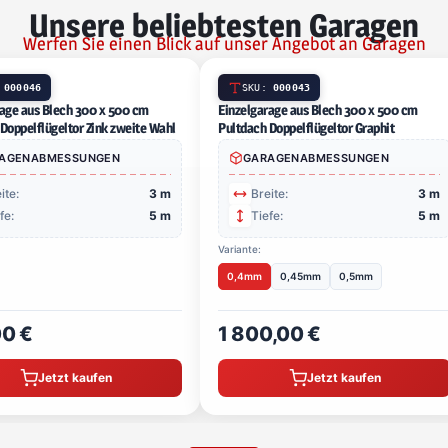
Unsere beliebtesten Garagen
Werfen Sie einen Blick auf unser Angebot an Garagen
SKU:
000046
SK
Einzelgarage aus Blech 300 x 500 cm Pultdach
Einzelg
Doppelflügeltor Zink zweite Wahl
Doppelf
GARAGENABMESSUNGEN
G
Breite:
3 m
B
Tiefe:
5 m
T
Variante
0,4m
710,00 €
1 8
Jetzt kaufen