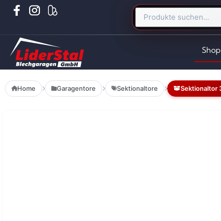
Shop
Home
Garagentore
Sektionaltore
Sektionaltor