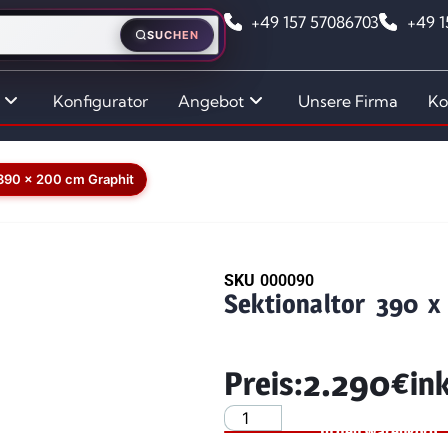
+49 157 57086703
+49 
SUCHEN
Konfigurator
Angebot
Unsere Firma
Ko
 390 x 200 cm Graphit
SKU
000090
Sektionaltor 390 x
2.290
€
Preis:
in
In den Warenkorb