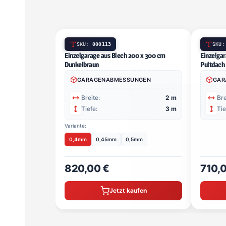
SKU:
000113
Einzelgarage aus Blech 200 x 300 cm Dunkelbraun
GARAGENABMESSUNGEN
Breite:
2 m
Tiefe:
3 m
Variante:
0,4mm
0,45mm
0,5mm
820,00 €
Jetzt kaufen