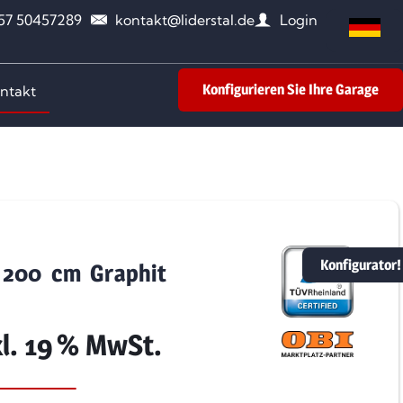
157 50457289
kontakt@liderstal.de
Login
Konfigurieren Sie Ihre Garage
ntakt
Konfigurator!
 200 cm Graphit
kl. 19 % MwSt.