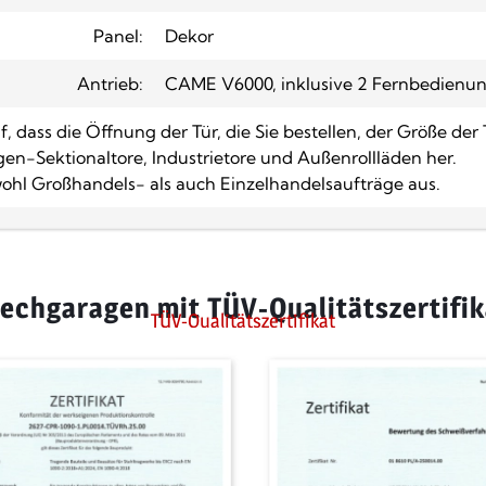
Panel:
Dekor
Antrieb:
CAME V6000, inklusive 2 Fernbedienu
 dass die Öffnung der Tür, die Sie bestellen, der Größe der 
gen-Sektionaltore, Industrietore und Außenrollläden her.
ohl Großhandels- als auch Einzelhandelsaufträge aus.
lechgaragen mit TÜV-Qualitätszertifik
TÜV-Qualitätszertifikat