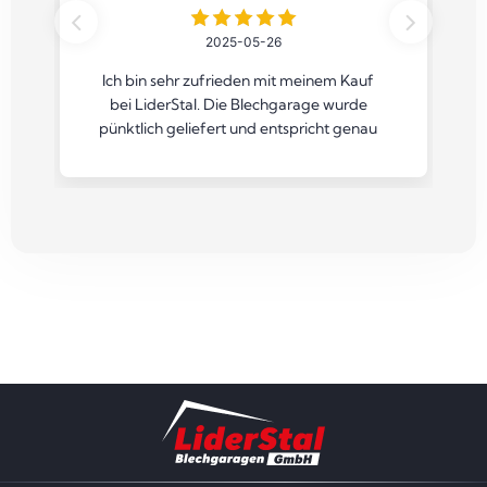
2025-05-26
Ich bin sehr zufrieden mit meinem Kauf
bei LiderStal. Die Blechgarage wurde
pünktlich geliefert und entspricht genau
der Beschreibung auf der Website. Die
Konstruktion ist stabil und wetterfest –
ideal zum Schutz meines Autos vor Regen
und Schnee. Der Aufbau war
unkompliziert, und das Team war sehr
freundlich und hilfsbereit bei Fragen.
Preis-Leistungs-Verhältnis ist top. Ich
kann LiderStal auf jeden Fall
weiterempfehlen!