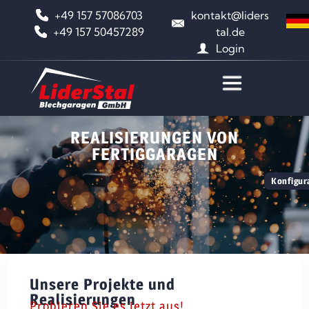
+49 157 57086703
kontakt@liders
+49 157 50457289
tal.de
Login
REALISIERUNGEN VON
FERTIGGARAGEN
Konfigura
Unsere Projekte und
Realisierungen
Probieren Sie es jetzt aus!