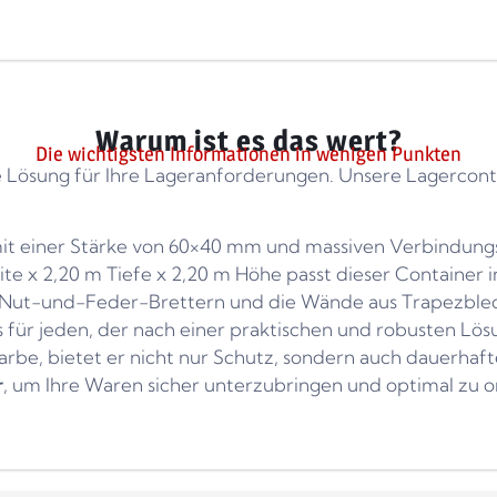
Warum ist es das wert?
Die wichtigsten Informationen in wenigen Punkten
e Lösung für Ihre Lageranforderungen. Unsere Lagerconta
 mit einer Stärke von 60×40 mm und massiven Verbindun
e x 2,20 m Tiefe x 2,20 m Höhe passt dieser Container
Nut-und-Feder-Brettern und die Wände aus Trapezblech
s für jeden, der nach einer praktischen und robusten Lös
arbe, bietet er nicht nur Schutz, sondern auch dauerha
r
, um Ihre Waren sicher unterzubringen und optimal zu o