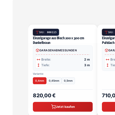
SKU:
000113
Einzelgarage aus Blech 200 x 300 cm Dunkelbraun
GARAGENABMESSUNGEN
Breite:
2 m
Tiefe:
3 m
Variante:
0,4mm
0,45mm
0,5mm
820,00 €
Jetzt kaufen