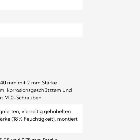
0×40 mm mit 2 mm Stärke
m, korrosionsgeschütztem und
mit M10-Schrauben
nierten, vierseitig gehobelten
ke (18 % Feuchtigkeit), montiert
 T-35 und 0,75 mm Stärke