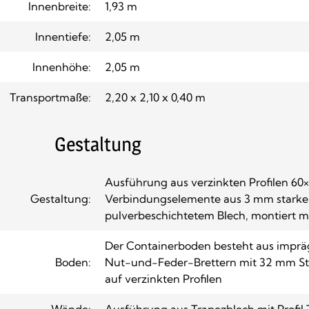
Innenbreite:
1,93 m
Innentiefe:
2,05 m
Innenhöhe:
2,05 m
Transportmaße:
2,20 x 2,10 x 0,40 m
Gestaltung
Ausführung aus verzinkten Profilen 6
Gestaltung:
Verbindungselemente aus 3 mm starke
pulverbeschichtetem Blech, montiert 
Der Containerboden besteht aus impräg
Boden:
Nut-und-Feder-Brettern mit 32 mm Stär
auf verzinkten Profilen
Wände:
Ausführung aus Trapezblech mit Profil