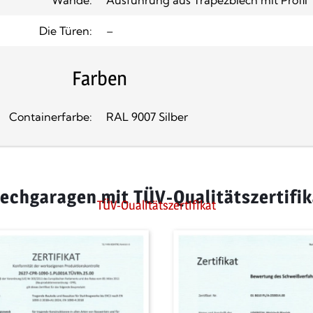
Die Türen:
–
Farben
Containerfarbe:
RAL 9007 Silber
lechgaragen mit TÜV-Qualitätszertifik
TÜV-Qualitätszertifikat