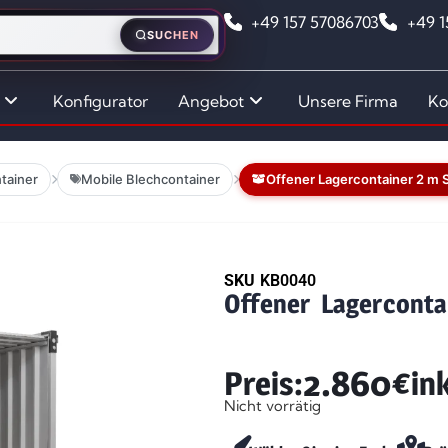
+49 157 57086703
+49 
SUCHEN
Konfigurator
Angebot
Unsere Firma
Ko
tainer
Mobile Blechcontainer
Offener Lagercontainer 2 m 
SKU
KB0040
Offener Lagerconta
2.860
€
Preis:
in
Nicht vorrätig