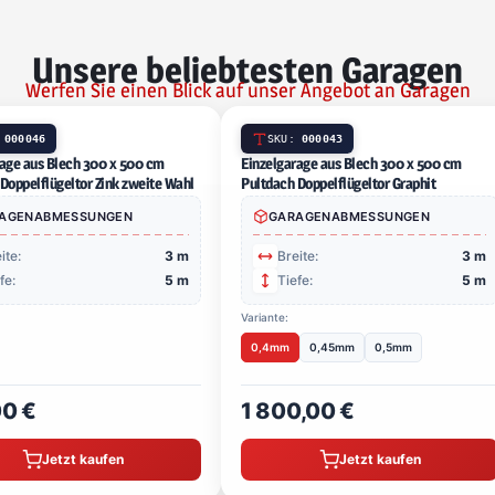
Unsere beliebtesten Garagen
Werfen Sie einen Blick auf unser Angebot an Garagen
SKU:
000046
SK
Einzelgarage aus Blech 300 x 500 cm Pultdach
Einzelg
Doppelflügeltor Zink zweite Wahl
Doppelf
GARAGENABMESSUNGEN
G
Breite:
3 m
B
Tiefe:
5 m
T
Variante
0,4m
710,00 €
1 8
Jetzt kaufen