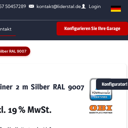
157 50457289
kontakt@liderstal.de
Login
Konfigurieren Sie Ihre Garage
ntakt
Silber RAL 9007
Konfigurator!
iner 2 m Silber RAL 9007
kl. 19 % MwSt.