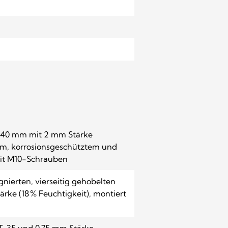
0×40 mm mit 2 mm Stärke
m, korrosionsgeschütztem und
mit M10-Schrauben
nierten, vierseitig gehobelten
ke (18 % Feuchtigkeit), montiert
 T-35 und 0,75 mm Stärke