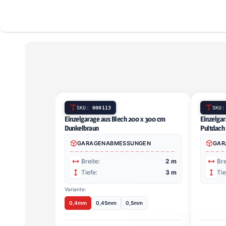
SKU:
000113
Einzelgarage aus Blech 200 x 300 cm Dunkelbraun
GARAGENABMESSUNGEN
Breite:
2 m
Tiefe:
3 m
Variante:
0,4mm
0,45mm
0,5mm
820,00 €