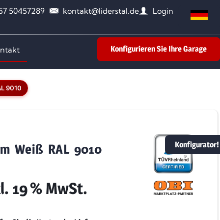
157 50457289
kontakt@liderstal.de
Login
Konfigurieren Sie Ihre Garage
ntakt
AL 9010
Konfigurator!
2 m Weiß RAL 9010
kl. 19 % MwSt.