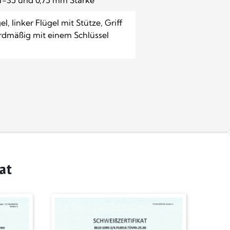
l, linker Flügel mit Stütze, Griff
ardmäßig mit einem Schlüssel
at