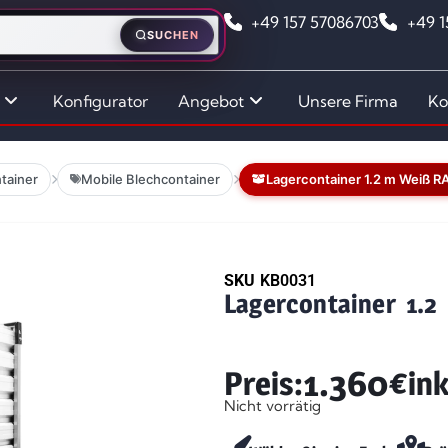
+49 157 57086703
+49 
SUCHEN
Konfigurator
Angebot
Unsere Firma
Ko
tainer
Mobile Blechcontainer
Lagercontainer 1.2 m Weiß R
SKU
KB0031
Lagercontainer 1.
1.360
€
Preis:
in
Nicht vorrätig