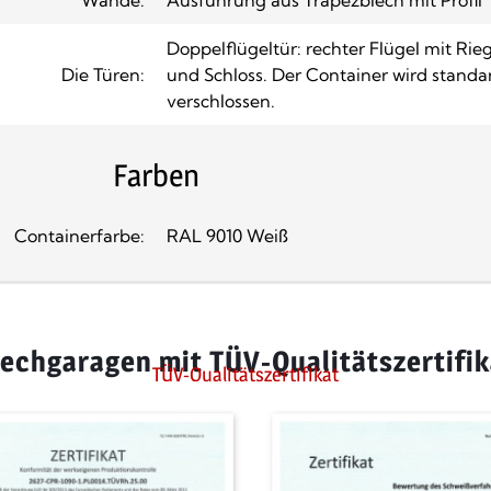
Doppelflügeltür: rechter Flügel mit Riege
Die Türen:
und Schloss. Der Container wird stand
verschlossen.
Farben
Containerfarbe:
RAL 9010 Weiß
lechgaragen mit TÜV-Qualitätszertifik
TÜV-Qualitätszertifikat