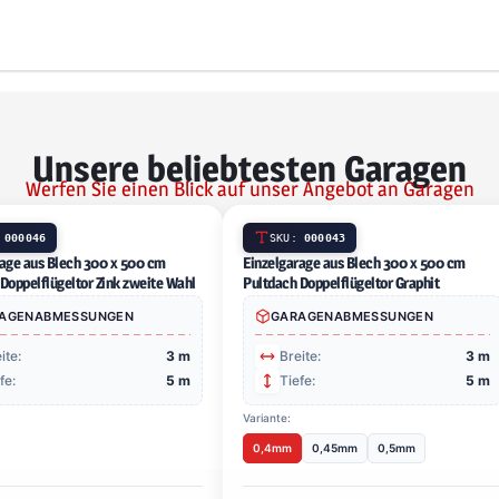
Unsere beliebtesten Garagen
Werfen Sie einen Blick auf unser Angebot an Garagen
SKU:
000046
SK
Einzelgarage aus Blech 300 x 500 cm Pultdach
Einzelg
Doppelflügeltor Zink zweite Wahl
Doppelf
GARAGENABMESSUNGEN
G
Breite:
3 m
B
Tiefe:
5 m
T
Variante
0,4m
710,00 €
1 8