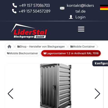
+49 157 57086703
kontakt@liders
+49 157 50457289
tal.de
Login
Shop - Hersteller von Blechgaragen
Mobile Container
Mobile Blechcontainer
Lagercontainer 1.2 m Anthrazit RAL 7016
Konfigura