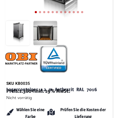
SKU
KB0035
Lagercontainer 1.2 m Anthrazit RAL 7016
Preis:
1.360
€
inkl. 19 % MwSt.
Nicht vorrätig
Wählen Sie eine
Prüfen Sie die Kosten der
Farbe
Lieferung