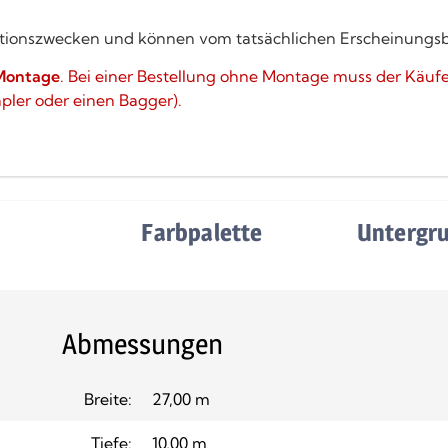
strationszwecken und können vom tatsächlichen Erscheinungs
Montage
. Bei einer Bestellung ohne Montage muss der Käuf
apler oder einen Bagger).
e
Farbpalette
Untergr
Abmessungen
Breite:
27,00 m
Tiefe:
10,00 m