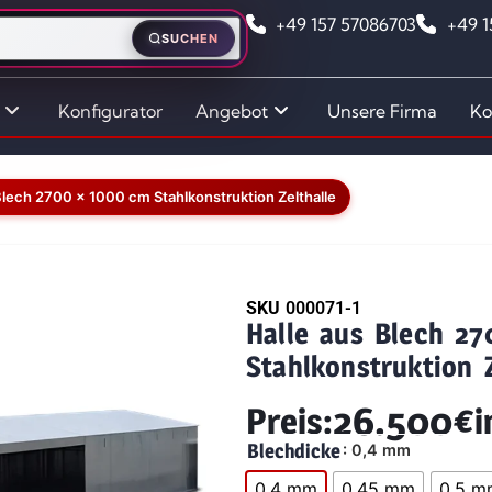
+49 157 57086703
+49 
SUCHEN
Konfigurator
Angebot
Unsere Firma
Ko
Blech 2700 x 1000 cm Stahlkonstruktion Zelthalle
SKU
000071-1
Halle aus Blech 2
Stahlkonstruktion Z
26.500
€
Preis:
i
Blechdicke
: 0,4 mm
0,4 mm
0,45 mm
0,5 m