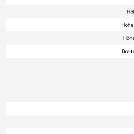
Höh
Höhe 
Höhe
Breit