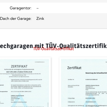
Garagentor:
–
Dach der Garage:
Zink
lechgaragen mit TÜV-Qualitätszertifik
TÜV-Qualitätszertifikat