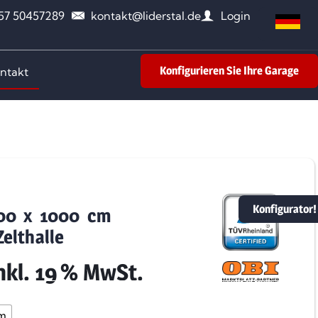
157 50457289
kontakt@liderstal.de
Login
Konfigurieren Sie Ihre Garage
ntakt
Konfigurator!
700 x 1000 cm
elthalle
nkl. 19 % MwSt.
m