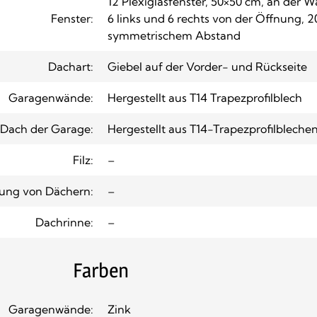
12 Plexiglasfenster, 50×50 cm, an der 
Fenster:
6 links und 6 rechts von der Öffnung, 2
symmetrischem Abstand
Dachart:
Giebel auf der Vorder- und Rückseite
Garagenwände:
Hergestellt aus T14 Trapezprofilblech
Dach der Garage:
Hergestellt aus T14-Trapezprofilbleche
Filz:
–
ung von Dächern:
–
Dachrinne:
–
Farben
Garagenwände:
Zink