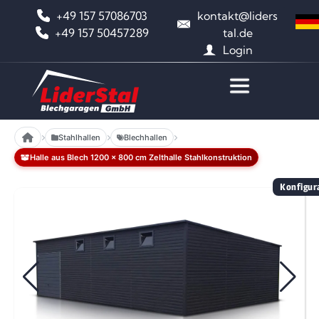
+49 157 57086703
kontakt@liders
+49 157 50457289
tal.de
Login
Stahlhallen
Blechhallen
Halle aus Blech 1200 x 800 cm Zelthalle Stahlkonstruktion
Konfigura