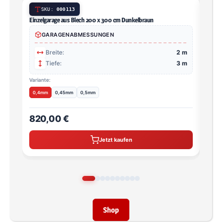
SKU:
000113
Einzelgarage aus Blech 200 x 300 cm Dunkelbraun
Einze
Zink z
GARAGENABMESSUNGEN
Breite:
2 m
Tiefe:
3 m
Variante:
0,4mm
0,45mm
0,5mm
820,00 €
710
Jetzt kaufen
Shop