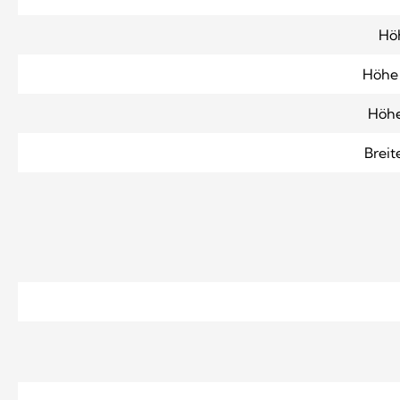
Höh
Höhe 
Höhe
Breit