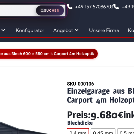
+49 157 57086703
+49 
SUCHEN
Konfigurator
Angebot
Unsere Firma
Ko
ge aus Blech 600 x 580 cm it Carport 4m Holzoptik
SKU
000106
Einzelgarage aus B
Carport 4m Holzop
9.680
€
Preis:
in
Blechdicke
0,4 mm
0,45 mm
0,5 m