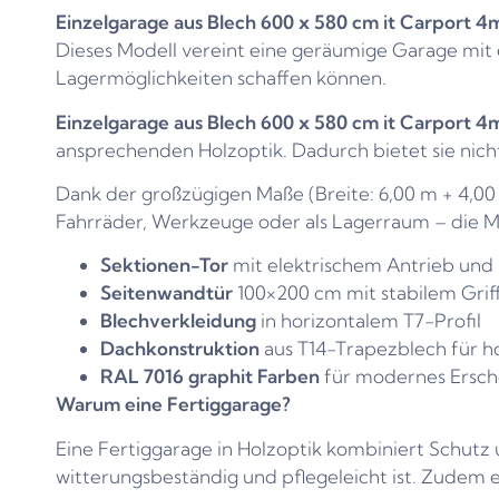
Einzelgarage aus Blech 600 x 580 cm it Carport 4
Dieses Modell vereint eine geräumige Garage mit 
Lagermöglichkeiten schaffen können.
Einzelgarage aus Blech 600 x 580 cm it Carport 4
ansprechenden Holzoptik. Dadurch bietet sie nicht
Dank der großzügigen Maße (Breite: 6,00 m + 4,00 m
Fahrräder, Werkzeuge oder als Lagerraum – die M
Sektionen-Tor
mit elektrischem Antrieb und
Seitenwandtür
100×200 cm mit stabilem Griff
Blechverkleidung
in horizontalem T7-Profil
Dachkonstruktion
aus T14-Trapezblech für ho
RAL 7016 graphit Farben
für modernes Ersch
Warum eine Fertiggarage?
Eine Fertiggarage in Holzoptik kombiniert Schutz
witterungsbeständig und pflegeleicht ist. Zudem e