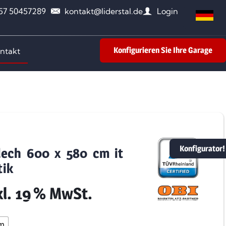
157 50457289
kontakt@liderstal.de
Login
Konfigurieren Sie Ihre Garage
ntakt
Konfigurator!
lech 600 x 580 cm it
tik
kl. 19 % MwSt.
m