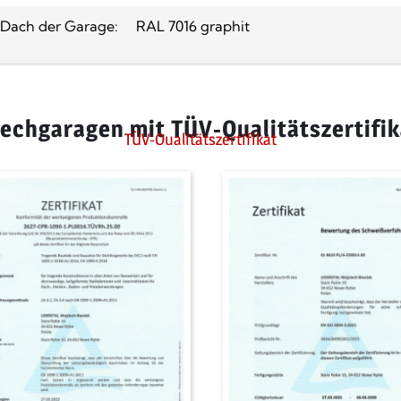
Dach der Garage:
RAL 7016 graphit
lechgaragen mit TÜV-Qualitätszertifik
TÜV-Qualitätszertifikat