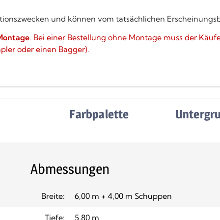
strationszwecken und können vom tatsächlichen Erscheinungs
Montage
. Bei einer Bestellung ohne Montage muss der Käuf
apler oder einen Bagger).
e
Farbpalette
Untergr
Abmessungen
Breite:
6,00 m + 4,00 m Schuppen
Tiefe:
5,80 m