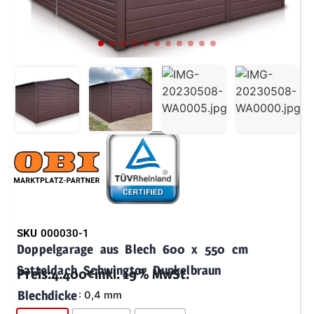
SKU
000030-1
Doppelgarage aus Blech 600 x 550 cm
Satteldach Schwingtor Dunkelbraun
Preis:
4.400
€
inkl. 19 % MwSt.
Blechdicke
: 0,4 mm