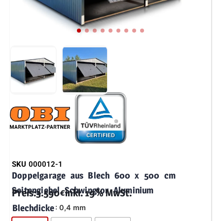
SKU
000012-1
Doppelgarage aus Blech 600 x 500 cm
Seitengiebel Schwingtor Aluminium
Preis:
3.590
€
inkl. 19 % MwSt.
Blechdicke
: 0,4 mm