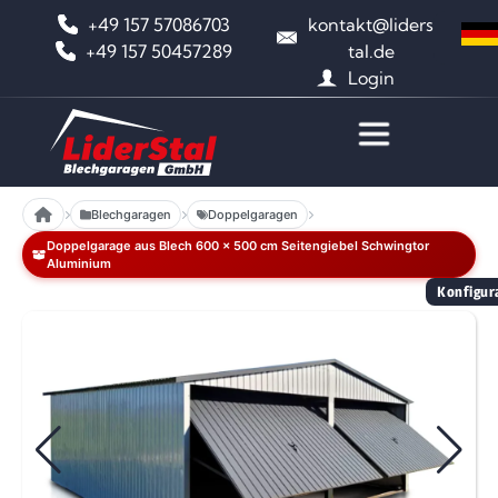
+49 157 57086703
kontakt@liders
+49 157 50457289
tal.de
Login
Blechgaragen
Doppelgaragen
Doppelgarage aus Blech 600 x 500 cm Seitengiebel Schwingtor
Aluminium
Konfigura