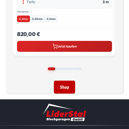
Tiefe:
3 m
Variante:
0,4mm
0,45mm
0,5mm
820,00 €
710
Jetzt kaufen
Shop