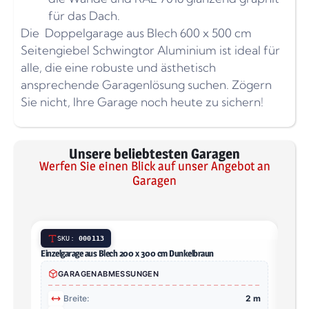
für das Dach.
Die Doppelgarage aus Blech 600 x 500 cm
Seitengiebel Schwingtor Aluminium ist ideal für
alle, die eine robuste und ästhetisch
ansprechende Garagenlösung suchen. Zögern
Sie nicht, Ihre Garage noch heute zu sichern!
Unsere beliebtesten Garagen
Werfen Sie einen Blick auf unser Angebot an
Garagen
SKU:
000113
Einzelgarage aus Blech 200 x 300 cm Dunkelbraun
Einze
Zink z
GARAGENABMESSUNGEN
Breite:
2 m