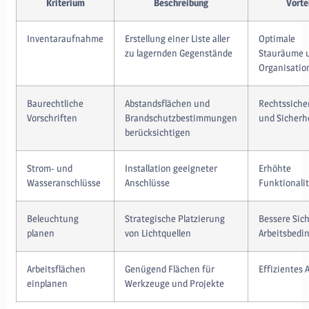
Kriterium
Beschreibung
Vorte
Inventaraufnahme
Erstellung einer Liste aller
Optimale
zu lagernden Gegenstände
Stauräume 
Organisatio
Baurechtliche
Abstandsflächen und
Rechtssiche
Vorschriften
Brandschutzbestimmungen
und Sicherh
berücksichtigen
Strom- und
Installation geeigneter
Erhöhte
Wasseranschlüsse
Anschlüsse
Funktionalit
Beleuchtung
Strategische Platzierung
Bessere Sic
planen
von Lichtquellen
Arbeitsbedi
Arbeitsflächen
Genügend Flächen für
Effizientes 
einplanen
Werkzeuge und Projekte