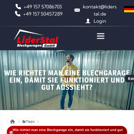
+49 157 57086703
kontakt@liders
+49 157 50457289
tal.de
Login
WIE RICHTET MAN EINE BLECHGARAGE
EIN, DAMIT SIE FUNKTIONIERT UND
Kon
GUT AUSSIEHT?
Tipps
Wie richtet man eine Blechgarage ein, damit sie funktioniert und gut