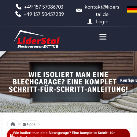
+49 157 57086703
kontakt@liders
+49 157 50457289
tal.de
Login
WIE ISOLIERT MAN EINE
BLECHGARAGE? EINE KOMPLETTE
Konfigura
SCHRITT-FÜR-SCHRITT-ANLEITUNG!
Tipps
Wie isoliert man eine Blechgarage? Eine komplette Schritt-für-