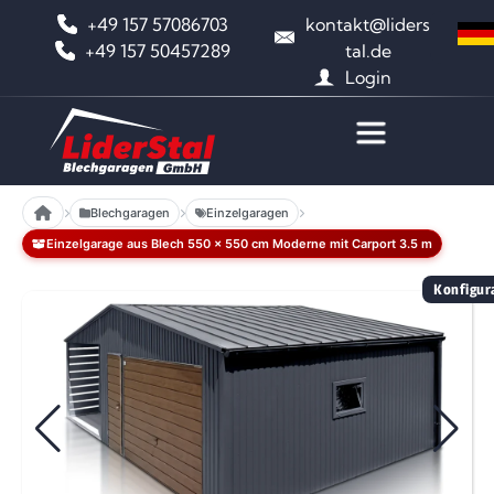
+49 157 57086703
kontakt@liders
+49 157 50457289
tal.de
Login
Blechgaragen
Einzelgaragen
Einzelgarage aus Blech 550 x 550 cm Moderne mit Carport 3.5 m
Konfigura