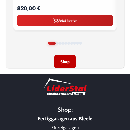
820,00 €
710
Jetzt kaufen
Shop
Shop:
Fertiggaragen aus Blech:
Einzelgaragen