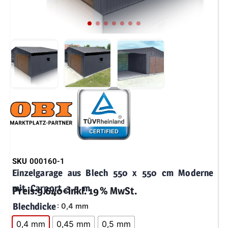
SKU
000160-1
Einzelgarage aus Blech 550 x 550 cm Moderne
mit Carport 3.5 m
Preis:
9.640
€
inkl. 19 % MwSt.
Blechdicke
: 0,4 mm
0,4 mm
0,45 mm
0,5 mm