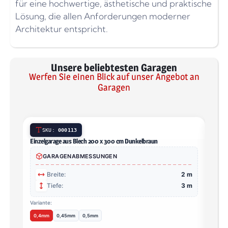
für eine hochwertige, ästhetische und praktische
Lösung, die allen Anforderungen moderner
Architektur entspricht.
Unsere beliebtesten Garagen
Werfen Sie einen Blick auf unser Angebot an
Garagen
SKU:
000113
Einzelgarage aus Blech 200 x 300 cm Dunkelbraun
Einze
Zink z
GARAGENABMESSUNGEN
Breite:
2 m
Tiefe:
3 m
Variante:
0,4mm
0,45mm
0,5mm